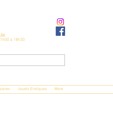
.be
11h00 à 18h30
soires
Jouets Erotiques
More