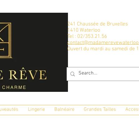
241 Chaussée de Bruxelles
1410 Waterloo
Tel : 02/353.21.56
contact@madamerevewaterloo
Ouvert du mardi au samedi de 
uveautés
Lingerie
Balnéaire
Grandes Tailles
Acces