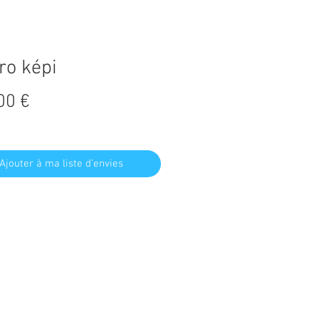
ro képi
Prix
00 €
Ajouter à ma liste d'envies