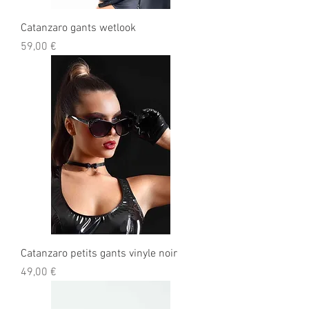
Catanzaro gants wetlook
Prix
59,00 €
Catanzaro petits gants vinyle noir
Prix
49,00 €