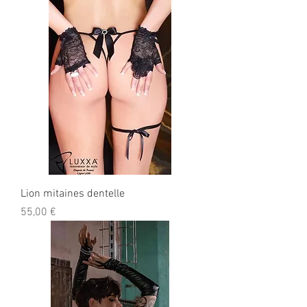
Lion mitaines dentelle
Prix
55,00 €