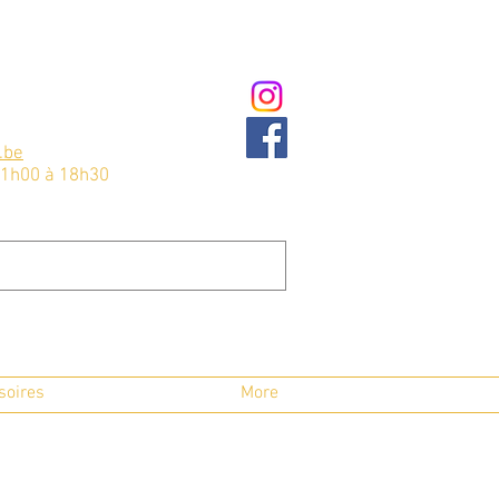
.be
11h00 à 18h30
soires
Jouets Erotiques
More