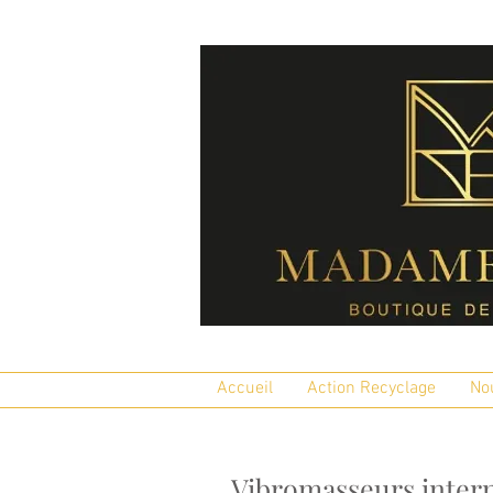
Accueil
Action Recyclage
No
Vibromasseurs inter