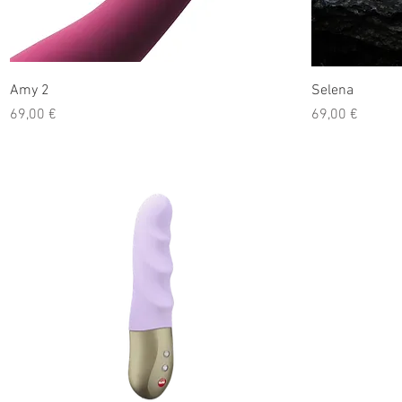
Amy 2
Selena
Prix
Prix
69,00 €
69,00 €