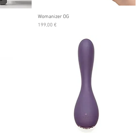
Womanizer OG
Prix
199,00 €