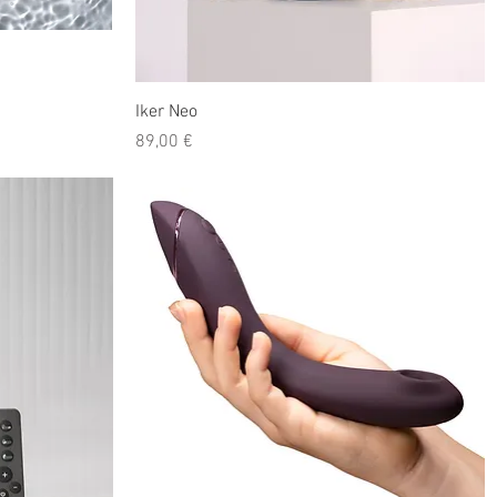
Iker Neo
Prix
89,00 €