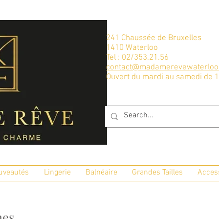
241 Chaussée de Bruxelles
1410 Waterloo
Tel : 02/353.21.56
contact@madamerevewaterloo
Ouvert du mardi au samedi de 
uveautés
Lingerie
Balnéaire
Grandes Tailles
Acces
nes