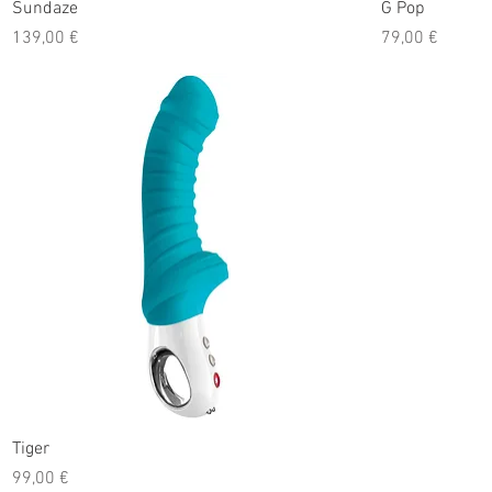
Sundaze
G Pop
Prix
Prix
139,00 €
79,00 €
Tiger
Prix
99,00 €