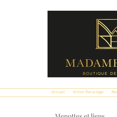
Accueil
Action Recyclage
No
Menottes et liens