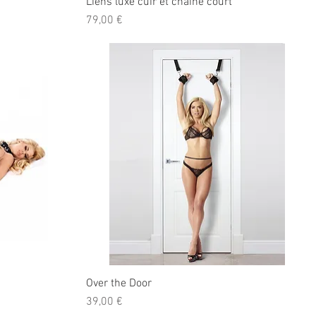
Liens luxe cuir et chaîne court
Prix
79,00 €
Over the Door
Prix
39,00 €