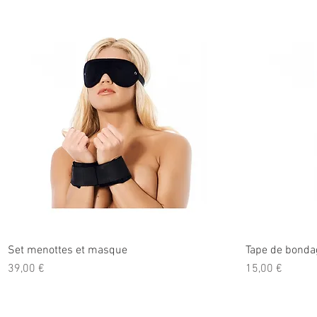
Set menottes et masque
Tape de bonda
Prix
Prix
39,00 €
15,00 €