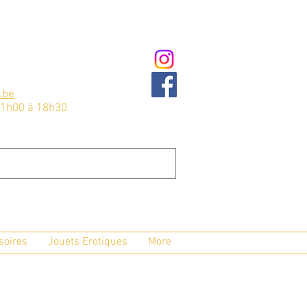
.be
11h00 à 18h30
soires
Jouets Erotiques
More