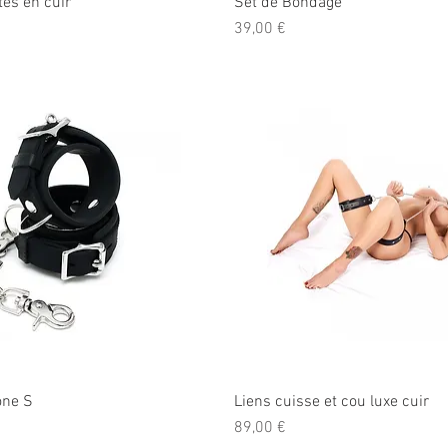
tes en cuir
Set de Bondage
Prix
39,00 €
one S
Liens cuisse et cou luxe cuir
Prix
89,00 €