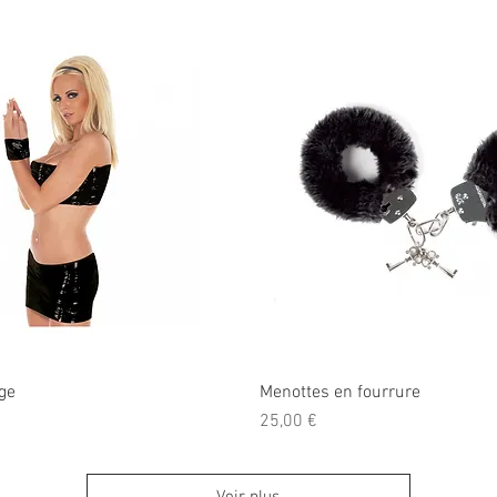
ge
Menottes en fourrure
Prix
25,00 €
Voir plus