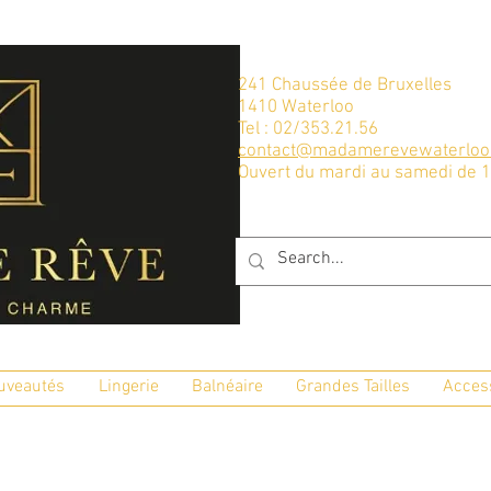
241 Chaussée de Bruxelles
1410 Waterloo
Tel : 02/353.21.56
contact@madamerevewaterloo
Ouvert du mardi au samedi de 
uveautés
Lingerie
Balnéaire
Grandes Tailles
Acces