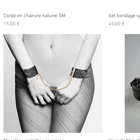
Corde en chanvre naturel 5M
Set bondage so
Prix
Prix
15,00 €
45,00 €