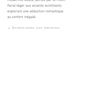
modernité douce, portée par un motif
floral léger aux accents scintillants
explorant une séduction romantique
au confort inégalé.
Soutien-gorge avec armatures
Décolleté corbeille
Sans coques
Bretelles fantaisie réglables
Bijou fantaisie
Tailles : de 85C à 105F