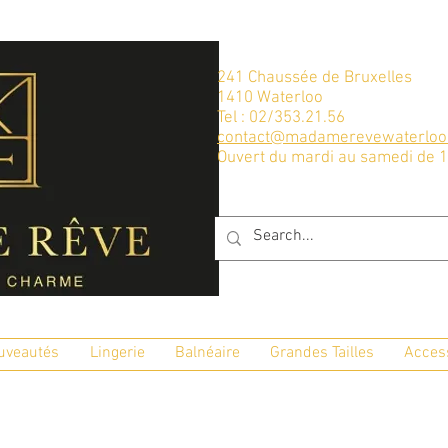
241 Chaussée de Bruxelles
1410 Waterloo
Tel : 02/353.21.56
contact@madamerevewaterloo
Ouvert du mardi au samedi de 
uveautés
Lingerie
Balnéaire
Grandes Tailles
Acces