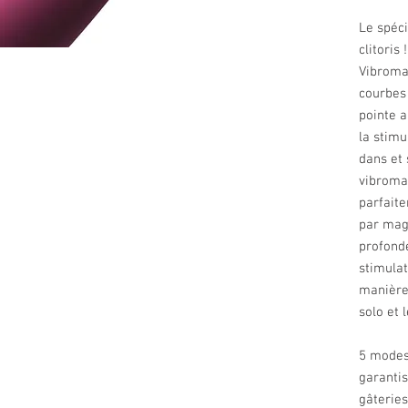
Le spéci
clitoris !
Vibroma
courbes
pointe 
la stimu
dans et 
vibromas
parfait
par magi
profonde
stimulat
manière 
solo et 
5 modes 
garantis
gâteries