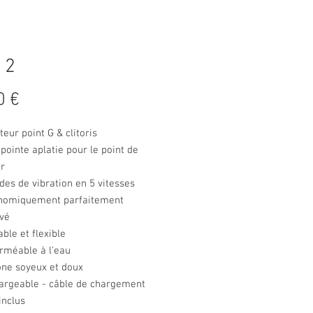
 2
Prix
0 €
teur point G & clitoris
pointe aplatie pour le point de
ir
es de vibration en 5 vitesses
nomiquement parfaitement
rvé
ble et flexible
rméable à l'eau
one soyeux et doux
argeable - câble de chargement
inclus