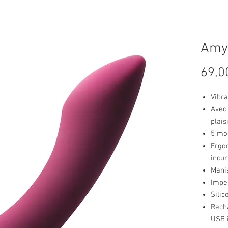
Amy
69,0
Vibra
Avec 
plais
5 mod
Ergo
incu
Mania
Impe
Silic
Rech
USB 