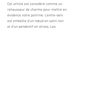
Cet article est considéré comme un
rehausseur de charme pour mettre en
évidence votre poitrine. L’entre-sein
est embellie d’un nœud en satin noir
et d’un pendentif en strass. Les
branches dos sont en dentelle
doublées d’un demi bloquant. La
fermeture dos en double élastique
plissé réglable, breveté, assurant un
ajustement parfait. Les bretelles
d'épaules croisées sont également
réglables et agrémentées d’une
guipure. Les dessous d’aisselles sont
renforcés par un galon guipure florale.