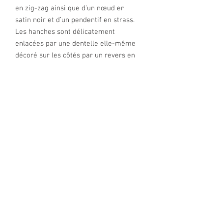
en zig-zag ainsi que d’un nœud en
satin noir et d’un pendentif en strass.
Les hanches sont délicatement
enlacées par une dentelle elle-même
décoré sur les côtés par un revers en
galon de guipure.
Le dos du tanga en superposition de
lycra et de dentelle noire
transparente, laissent apparaître la
couleur de la peau. Les fesses
parfaitement enveloppées, sont mises
en valeur par une petite ouverture en
forme de goutte décorée d’un nœud en
satin et d’un pendentif en strass.