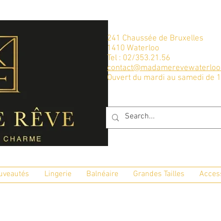
241 Chaussée de Bruxelles
1410 Waterloo
Tel : 02/353.21.56
contact@madamerevewaterloo
Ouvert du mardi au samedi de 
uveautés
Lingerie
Balnéaire
Grandes Tailles
Acces