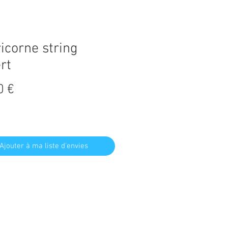
icorne string
rt
Prix
0 €
Ajouter à ma liste d'envies