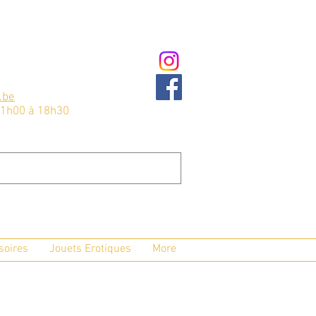
.be
11h00 à 18h30
soires
Jouets Erotiques
More