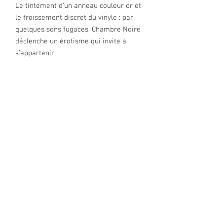
Le tintement d’un anneau couleur or et
le froissement discret du vinyle : par
quelques sons fugaces, Chambre Noire
déclenche un érotisme qui invite à
s’appartenir.
Collier
effet-cuir mat qui habille votre
cou avec style. Fermeture ajustable
par une attache dorée dans la nuque.
Signature de la collection, un anneau «
féti-chic » doré orne le devant et
suggère l’attachement.
L’accessoire impudique pour
compléter un look de jour comme de
nuit. Associé à une tenue de prêt-à-
porter, une chemise, une veste, le tour
de cou captive et suggère.