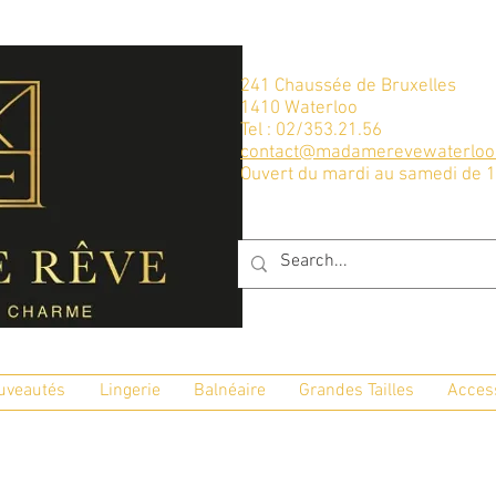
241 Chaussée de Bruxelles
1410 Waterloo
Tel : 02/353.21.56
contact@madamerevewaterloo
Ouvert du mardi au samedi de 
uveautés
Lingerie
Balnéaire
Grandes Tailles
Acces