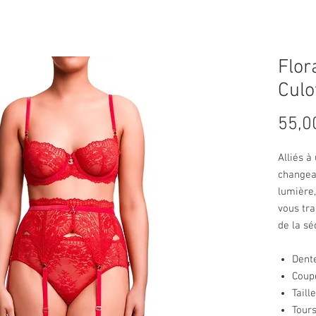
Flor
Culo
55,0
Alliés à
changea
lumière,
vous tra
de la sé
Dente
Coupe
Taill
Tours