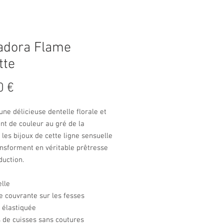
adora Flame
tte
Prix
0 €
 une délicieuse dentelle florale et
nt de couleur au gré de la
 les bijoux de cette ligne sensuelle
nsforment en véritable prêtresse
duction.
lle
 couvrante sur les fesses
e élastiquée
 de cuisses sans coutures