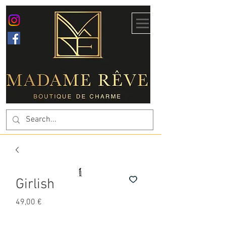
Girlish
Prix
49,00 €