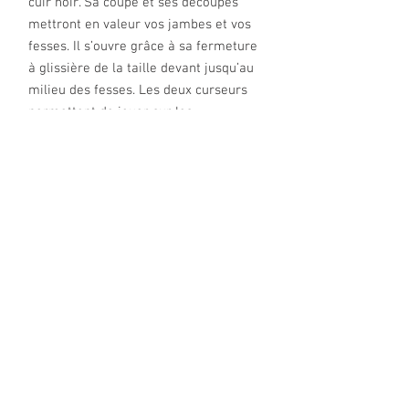
cuir noir. Sa coupe et ses découpes
mettront en valeur vos jambes et vos
fesses. Il s’ouvre grâce à sa fermeture
à glissière de la taille devant jusqu’au
milieu des fesses. Les deux curseurs
permettent de jouer sur les
ouvertures.
Tailles : S, L, XL, 2XL