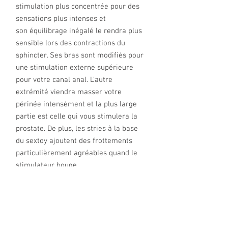
stimulation plus concentrée pour des
sensations plus intenses et
son équilibrage inégalé le rendra plus
sensible lors des contractions du
sphincter. Ses bras sont modifiés pour
une stimulation externe supérieure
pour votre canal anal. L’autre
extrémité viendra masser votre
périnée intensément et la plus large
partie est celle qui vous stimulera la
prostate. De plus, les stries à la base
du sextoy ajoutent des frottements
particulièrement agréables quand le
stimulateur bouge...
Utilisez votre Stimulateur Prostatique
MGX Syn Trident seul pour un
entrainement régulier afin de muscler
la zone péri-anale, ce qui permet de