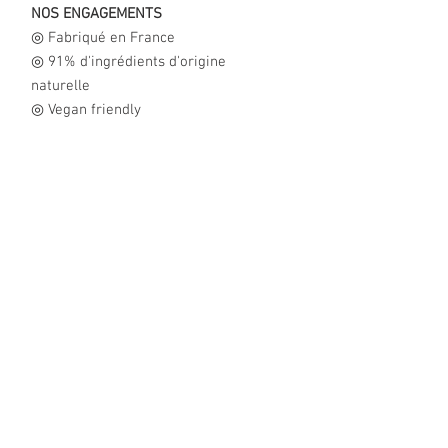
NOS ENGAGEMENTS
◎ Fabriqué en France
◎ 91% d'ingrédients d'origine
naturelle
◎ Vegan friendly
◎ Lubrifiant à base d'eau et d'Aloe
Vera
◎ Compatible avec les sextoys
◎ Formule incolore
◎ Testé sous contrôle dermatologique
◎ pH adapté à la peau