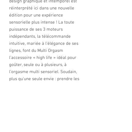
design graphique et intemporel est
réinterprété ici dans une nouvelle
édition pour une expérience
sensorielle plus intense ! La toute
puissance de ses 3 moteurs
indépendants, la télécommande
intuitive, mariée à l’élégance de ses
lignes, font du Multi Orgasm
l’accessoire « high life » idéal pour
goûter, seule ou à plusieurs, à
l’orgasme multi sensoriel. Soudain,
plus qu'une seule envie : prendre les
rênes du jeu avec la télécommande et
activer le champ des possibles
qu’offre le Multi Orgasm pour en
savourer toutes les alternatives et
jouir de plusieurs sens, à répétition !
CARACTERISTIQUES TECHNIQUES :