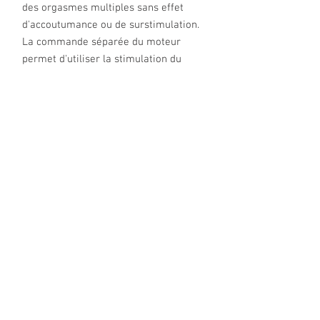
des orgasmes multiples sans effet
d'accoutumance ou de surstimulation.
La commande séparée du moteur
permet d'utiliser la stimulation du
clitoris et du point G indépendamment
l'une de l'autre. L'interface utilisateur
améliorée et intuitive (Intuitive
interface) assure une utilisation
particulièrement simple.
Grâce à Smart Silence, le jouet ne
démarre qu'au contact de la peau et
fonctionne presque silencieusement,
tout en restant en mode veille jusque-
là. Pour une fin détendue après
l'orgasme, la fonction post-glow
(Afterglow) permet, en appuyant sur
un bouton, de faire descendre le Next
Duo directement au niveau le plus bas.