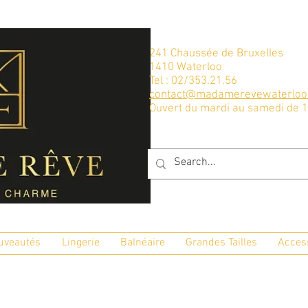
241 Chaussée de Bruxelles
1410 Waterloo
Tel : 02/353.21.56
contact@madamerevewaterloo
Ouvert du mardi au samedi de 
uveautés
Lingerie
Balnéaire
Grandes Tailles
Acces