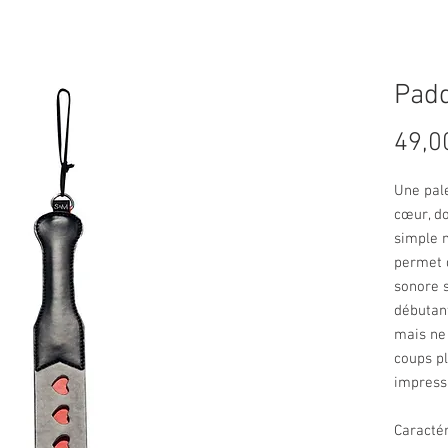
Padd
49,0
Une pal
cœur, do
simple 
permet 
sonore s
débutant
mais ne 
coups pl
impress
Caractér