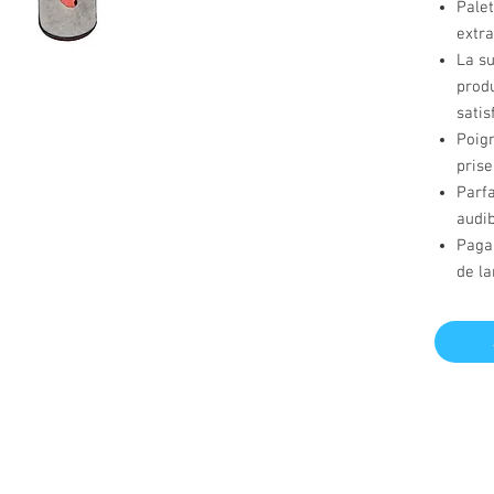
Palet
extr
La s
produ
satis
Poig
pris
Parfa
audib
Paga
de la