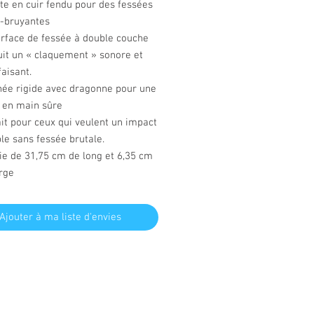
te en cuir fendu pour des fessées
a-bruyantes
urface de fessée à double couche
it un « claquement » sonore et
faisant.
née rigide avec dragonne pour une
e en main sûre
it pour ceux qui veulent un impact
le sans fessée brutale.
ie de 31,75 cm de long et 6,35 cm
rge
Ajouter à ma liste d'envies