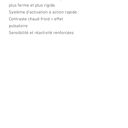
plus ferme et plus rigide.
Système d’activation à action rapide :
Contraste chaud-froid + effet
pulsatoire
Sensibilité et réactivité renforcées
Favorise une sensation de fermeté et
de contrôle accrus