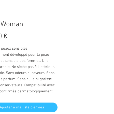
r Woman
Prix
0 €
 peaux sensibles !
ement développé pour la peau
e et sensible des femmes. Une
urable. Ne sèche pas à l'intérieur.
le. Sans odeurs ni saveurs. Sans
s parfum. Sans huile ni graisse.
onservateurs. Compatibilité avec
 confirmée dermatologiquement.
Ajouter à ma liste d'envies