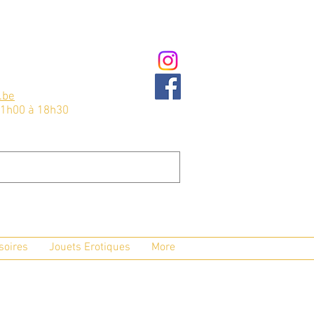
.be
11h00 à 18h30
soires
Jouets Erotiques
More