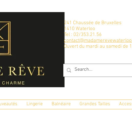
241 Chaussée de Bruxelles
1410 Waterloo
Tel : 02/353.21.56
contact@madamerevewaterloo
Ouvert du mardi au samedi de 
uveautés
Lingerie
Balnéaire
Grandes Tailles
Acces