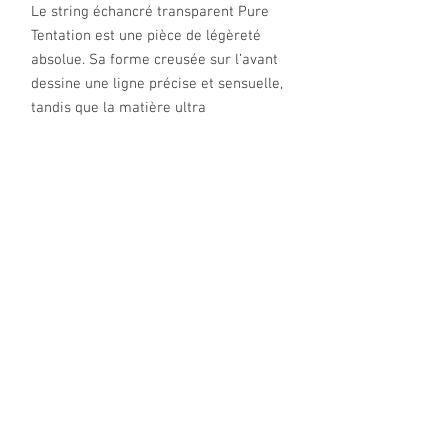
Le string échancré transparent Pure
Tentation est une pièce de légèreté
absolue. Sa forme creusée sur l’avant
dessine une ligne précise et sensuelle,
tandis que la matière ultra
transparente effleure le corps sans
jamais l’alourdir. Sans doublure coton
à l’entrejambe, il offre une sensation
seconde peau, pensée pour celles qui
préfèrent l’audace nue, sans
concession.
À glisser sous tout. À porter pour
presque rien. Un essentiel invisible,
mais inoubliable.
Couleur : blanc
Tailles dispnibles : de S à XL