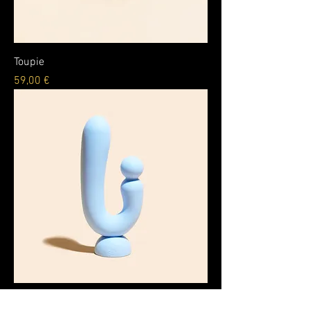
Toupie
Prix
59,00 €
Chouchou